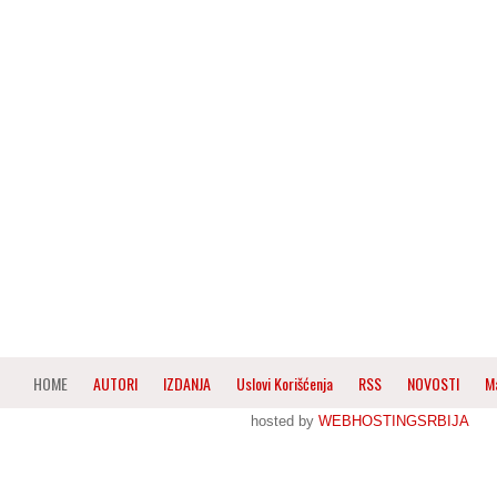
HOME
AUTORI
IZDANJA
Uslovi Korišćenja
RSS
NOVOSTI
M
hosted by
WEBHOSTINGSRBIJA