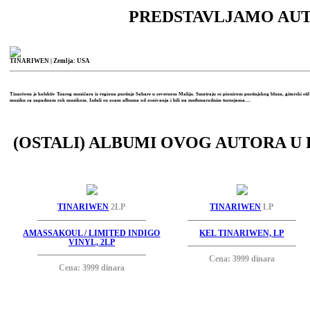
PREDSTAVLJAMO AU
TINARIWEN
| Zemlja: USA
Tinariwen je kolektiv Tuareg muzičara iz regiona pustinje Sahare u severnom Maliju. Smatraju se pionirom pustinjskog bluza, gitarski stil
muziku sa zapadnom rok muzikom. Izdali su osam albuma od osnivanja i bili na međunarodnim turnejama....
(OSTALI) ALBUMI OVOG AUTORA U 
TINARIWEN
2LP
TINARIWEN
LP
AMASSAKOUL / LIMITED INDIGO
KEL TINARIWEN, LP
VINYL, 2LP
Cena: 3999 dinara
Cena: 3999 dinara