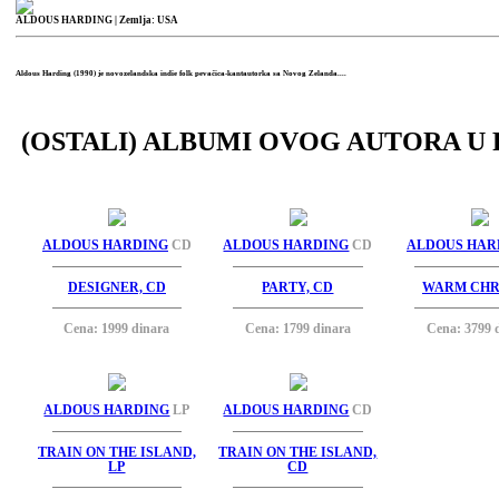
ALDOUS HARDING
| Zemlja: USA
Aldous Harding (1990) je novozelandska indie folk pevačica-kantautorka sa Novog Zelanda....
(OSTALI) ALBUMI OVOG AUTORA U 
ALDOUS HARDING
CD
ALDOUS HARDING
CD
ALDOUS HAR
DESIGNER, CD
PARTY, CD
WARM CHRI
Cena: 1999 dinara
Cena: 1799 dinara
Cena: 3799 
ALDOUS HARDING
LP
ALDOUS HARDING
CD
TRAIN ON THE ISLAND,
TRAIN ON THE ISLAND,
LP
CD