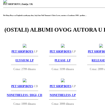
PET SHOP BOYS
| Zemlja: UK
Pet Shop Boys su Engleski synth-pop duo, koji čine Neil Tennant i Chris Lowe, nastao u Londonu 1981. godine....
(OSTALI) ALBUMI OVOG AUTORA U 
PET SHOP BOYS
LP
PET SHOP BOYS
LP
PET SHOP B
ELYSIUM, LP
PLEASE, LP
RELEASE
Cena: 2799 dinara
Cena: 3199 dinara
Cena: 2899 
PET SHOP BOYS
CD
PET SHOP BOYS
LP
NONETHELESS / DIGI, CD
NONETHELESS, LP
Cena: 1999 dinara
Cena: 3999 dinara