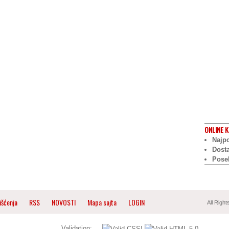
ONLINE
K
Najpo
Dost
Pose
išćenja
RSS
NOVOSTI
Mapa sajta
LOGIN
All Righ
Validation: