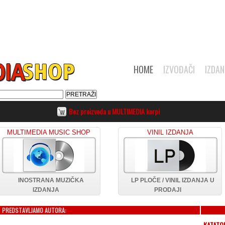
HOME
IZVOĐAČI
IZDAN
Bez proizvoda u MULTIMEDIA korpi
MULTIMEDIA MUSIC SHOP
VINIL IZDANJA
INOSTRANA MUZIČKA
LP PLOČE / VINIL IZDANJA U
IZDANJA
PRODAJI
PREDSTAVLJAMO AUTORA:
KATATO