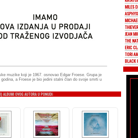
MILES D
ASPHYX
MICHAE
THIEVE
JEAN MI
THE NA
ERIC C
TORI A
BLACK 
ke muzike koji je 1967. osnovao Edgar Froese. Grupa je
dina, a Froese je bio jedini stalni član do svoje smrti u
I) ALBUMI OVOG AUTORA U PONUDI: