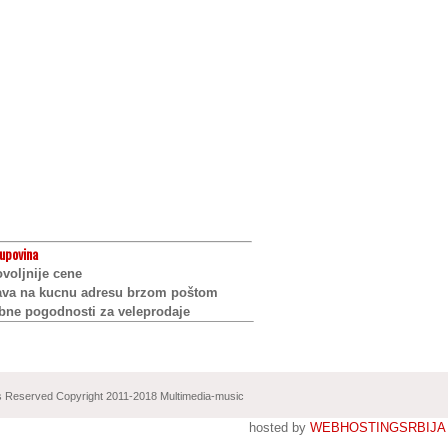
upovina
voljnije cene
ava na kucnu adresu brzom poštom
bne pogodnosti za veleprodaje
ts Reserved Copyright 2011-2018 Multimedia-music
hosted by
WEBHOSTINGSRBIJA