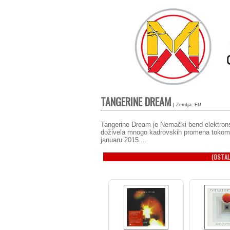
TANGERINE DREAM
| Zemlja: EU
Tangerine Dream je Nemački bend elektrons
doživela mnogo kadrovskih promena tokom go
januaru 2015....
(OSTAL