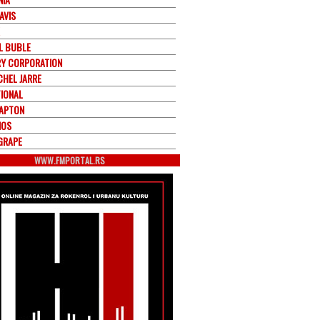
AVIS
L BUBLE
RY CORPORATION
CHEL JARRE
TIONAL
LAPTON
MOS
GRAPE
WWW.FMPORTAL.RS