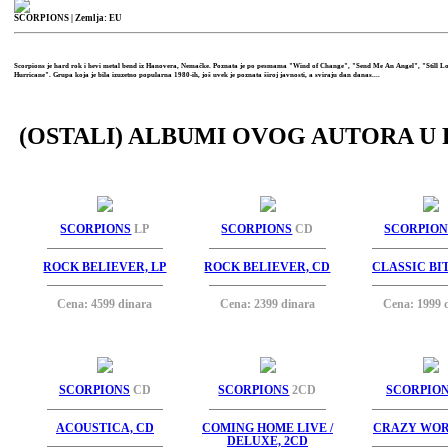
SCORPIONS
| Zemlja: EU
Scorpions je hard rok i hevi metal bend iz Hanovera, Nemačke. Poznata je po pesmama "Wind of Change", "Send Me An Angel", "Still L
Hurricane". Grupa koja je bila izuzetno popularna 1980-ih, još uvek je poznata široj javnosti, a sviraju dan danas....
(OSTALI) ALBUMI OVOG AUTORA U 
SCORPIONS
LP
SCORPIONS
CD
SCORPION
ROCK BELIEVER, LP
ROCK BELIEVER, CD
CLASSIC BIT
Cena: 4599 dinara
Cena: 2399 dinara
Cena: 1999 
SCORPIONS
CD
SCORPIONS
2CD
SCORPIO
ACOUSTICA, CD
COMING HOME LIVE /
CRAZY WOR
DELUXE, 2CD