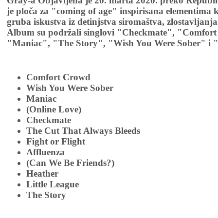
Gray-a Objavljena je 20. marta 2020. preko Republ
je ploča za "coming of age" inspirisana elementima 
gruba iskustva iz detinjstva siromaštva, zlostavljanja
Album su podržali singlovi "Checkmate", "Comfor
"Maniac", "The Story", "Wish You Were Sober" i 
Comfort Crowd
Wish You Were Sober
Maniac
(Online Love)
Checkmate
The Cut That Always Bleeds
Fight or Flight
Affluenza
(Can We Be Friends?)
Heather
Little League
The Story