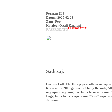
Format: 2LP
Datum: 2025-02-23
Žanr: Pop
Katalog: Ostali Katalozi
RASPRODATO!!!
RASPRODATO
Sadržaj:
Curtain Call: The Hits, je prvi album sa najv
6 decembra 2005 godine za Shady Records, Aft
najpopularnije singlove, kao i tri nove pesme
Dogg, kao i live verziju pesme "Stan" koju iz
John-om.