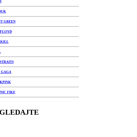
S
DUK
T GREEN
 FLOYD
KILL
.
 STRAITS
 GAGA
KPINK
NIC FIKE
GLEDAJTE