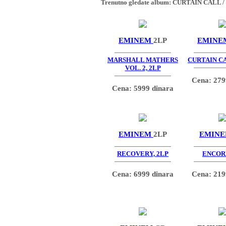
Trenutno gledate album:
CURTAIN CALL / 
EMINEM
2LP
EMIN
MARSHALL MATHERS
CURTAIN CA
VOL. 2, 2LP
Cena: 279
Cena: 5999 dinara
EMINEM
2LP
EMIN
RECOVERY, 2LP
ENCOR
Cena: 6999 dinara
Cena: 219