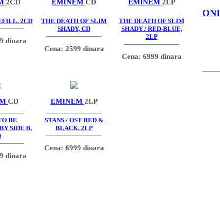
EM
2CD
EMINEM
CD
EMINEM
2LP
ON
FILL, 2CD
THE DEATH OF SLIM
THE DEATH OF SLIM
SHADY, CD
SHADY / RED-BLUE,
2LP
9 dinara
Cena: 2599 dinara
Cena: 6999 dinara
EM
CD
EMINEM
2LP
TO BE
STANS / OST RED &
Y SIDE B,
BLACK, 2LP
D
Cena: 6999 dinara
9 dinara