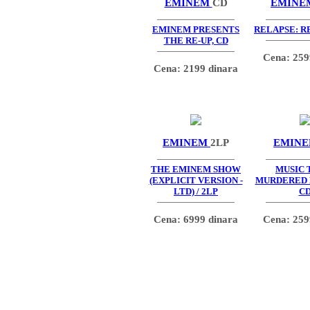
EMINEM
CD
EMIN
EMINEM PRESENTS
RELAPSE: RE
THE RE-UP, CD
Cena: 259
Cena: 2199 dinara
EMINEM
2LP
EMIN
THE EMINEM SHOW
MUSIC 
(EXPLICIT VERSION -
MURDERED B
LTD) / 2LP
C
Cena: 6999 dinara
Cena: 259