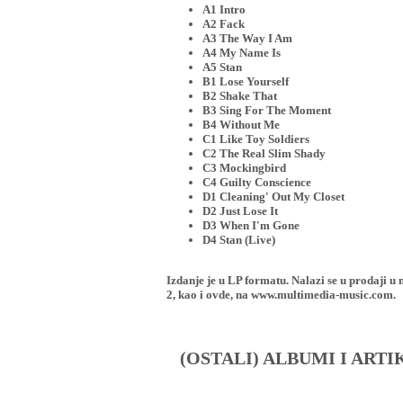
A1 Intro
A2 Fack
A3 The Way I Am
A4 My Name Is
A5 Stan
B1 Lose Yourself
B2 Shake That
B3 Sing For The Moment
B4 Without Me
C1 Like Toy Soldiers
C2 The Real Slim Shady
C3 Mockingbird
C4 Guilty Conscience
D1 Cleaning' Out My Closet
D2 Just Lose It
D3 When I'm Gone
D4 Stan (Live)
Izdanje je u LP formatu. Nalazi se u proda
2, kao i ovde, na www.multimedia-music.com.
(OSTALI) ALBUMI I ART