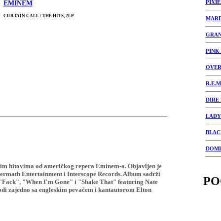
PIXIE
EMINEM
CURTAIN CALL / THE HITS, 2LP
MAR
GRAN
PINK
OVER
R.E.M
DIRE
LADY
BLAC
DOMI
ećim hitovima od američkog repera Eminem-a. Objavljen je
ermath Entertainment i Interscope Records. Album sadrži
PO
: "Fack", "When I'm Gone" i "Shake That" featuring Nate
vodi zajedno sa engleskim pevačem i kantautorom Elton