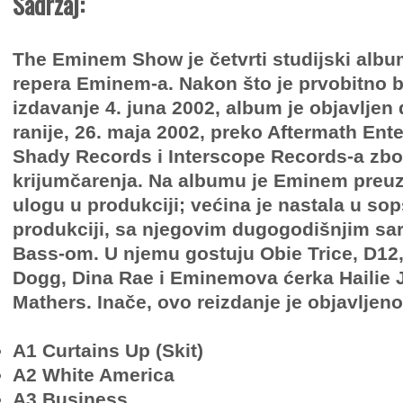
Sadržaj:
The Eminem Show je četvrti studijski alb
repera Eminem-a. Nakon što je prvobitno 
izdavanje 4. juna 2002, album je objavljen
ranije, 26. maja 2002, preko Aftermath Ent
Shady Records i Interscope Records-a zbog 
krijumčarenja. Na albumu je Eminem preuz
ulogu u produkciji; većina je nastala u so
produkciji, sa njegovim dugogodišnjim sa
Bass-om. U njemu gostuju Obie Trice, D12, 
Dogg, Dina Rae i Eminemova ćerka Hailie 
Mathers. Inače, ovo reizdanje je objavljen
A1 Curtains Up (Skit)
A2 White America
A3 Business