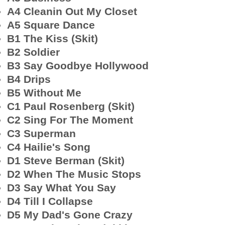
A4 Cleanin Out My Closet
A5 Square Dance
B1 The Kiss (Skit)
B2 Soldier
B3 Say Goodbye Hollywood
B4 Drips
B5 Without Me
C1 Paul Rosenberg (Skit)
C2 Sing For The Moment
C3 Superman
C4 Hailie's Song
D1 Steve Berman (Skit)
D2 When The Music Stops
D3 Say What You Say
D4 Till I Collapse
D5 My Dad's Gone Crazy