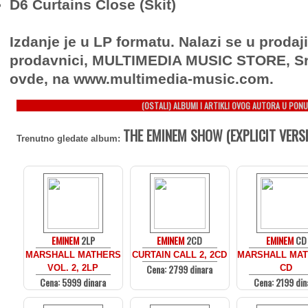
D6 Curtains Close (Skit)
Izdanje je u LP formatu. Nalazi se u prodaj
prodavnici, MULTIMEDIA MUSIC STORE, Sr
ovde, na www.multimedia-music.com.
(OSTALI) ALBUMI I ARTIKLI OVOG AUTORA U PONU
THE EMINEM SHOW (EXPLICIT VERSIO
Trenutno gledate album:
EMINEM
2LP
EMINEM
2CD
EMINEM
CD
MARSHALL MATHERS
CURTAIN CALL 2, 2CD
MARSHALL MAT
Cena: 2799 dinara
VOL. 2, 2LP
CD
Cena: 5999 dinara
Cena: 2199 din