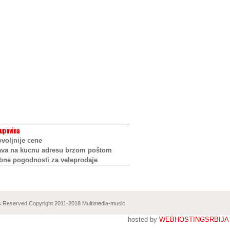
upovina
voljnije cene
ava na kucnu adresu brzom poštom
bne pogodnosti za veleprodaje
ts Reserved Copyright 2011-2018 Multimedia-music
hosted by
WEBHOSTINGSRBIJA