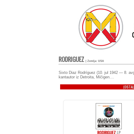
RODRIGUEZ
| Zemlja: USA
Sixto Diaz Rodríguez (10. jul 1942 — 8. av
kantautor iz Detroita, Mičigen....
(OSTAL
RODRIGUEZ
LP