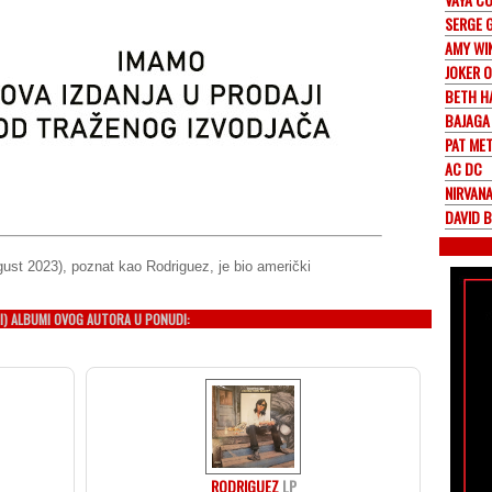
SERGE 
AMY WI
JOKER 
BETH H
BAJAGA 
PAT ME
AC DC
NIRVAN
DAVID 
gust 2023), poznat kao Rodriguez, je bio američki
I) ALBUMI OVOG AUTORA U PONUDI:
RODRIGUEZ
LP