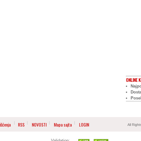
ONLINE
K
Najpo
Dost
Pose
išćenja
RSS
NOVOSTI
Mapa sajta
LOGIN
All Righ
Validation: