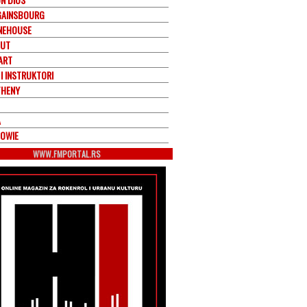
GAINSBOURG
NEHOUSE
OUT
ART
I INSTRUKTORI
THENY
A
BOWIE
WWW.FMPORTAL.RS