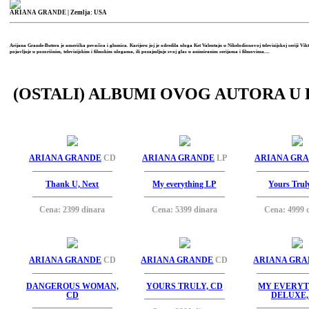
ARIANA GRANDE
| Zemlja: USA
Arijana Grande-Butera je američka pevačica i glumica. Karijeru joj je odredila uloga Ket Valentajn u Nikelodionovoj televizijskoj seriji Viktor
pojavljuje u pozorišnim, televizijskim i filmskim ulogama, ili pozajmljuje svoj glas u animiranim serijama i filmovima....
(OSTALI) ALBUMI OVOG AUTORA U 
ARIANA GRANDE
CD
ARIANA GRANDE
LP
ARIANA GR
Thank U, Next
My everything LP
Yours Trul
Cena: 2399 dinara
Cena: 5399 dinara
Cena: 4999 
ARIANA GRANDE
CD
ARIANA GRANDE
CD
ARIANA GR
DANGEROUS WOMAN,
YOURS TRULY, CD
MY EVERYT
CD
DELUXE,